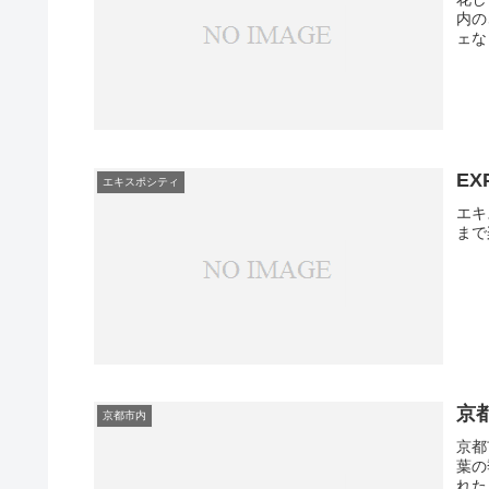
内の
ェな
EX
エキスポシティ
エキ
まで
京
京都市内
京都
葉の
れた