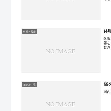
休
休暇村富士
休暇
報を
貫湖
宿
ホテル・宿
国内