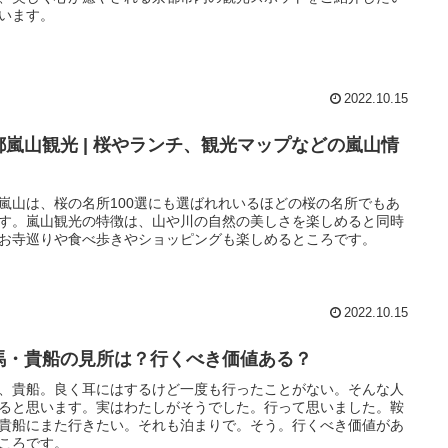
います。
2022.10.15
都嵐山観光 | 桜やランチ、観光マップなどの嵐山情
！
嵐山は、桜の名所100選にも選ばれれいるほどの桜の名所でもあ
す。嵐山観光の特徴は、山や川の自然の美しさを楽しめると同時
お寺巡りや食べ歩きやショッピングも楽しめるところです。
2022.10.15
馬・貴船の見所は？行くべき価値ある？
、貴船。良く耳にはするけど一度も行ったことがない。そんな人
ると思います。実はわたしがそうでした。行って思いました。鞍
貴船にまた行きたい。それも泊まりで。そう。行くべき価値があ
ころです。