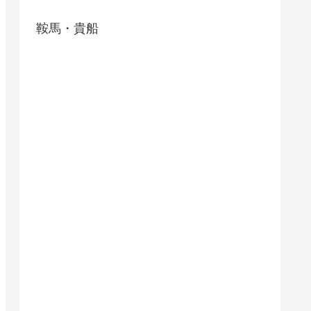
鞍馬・貴船