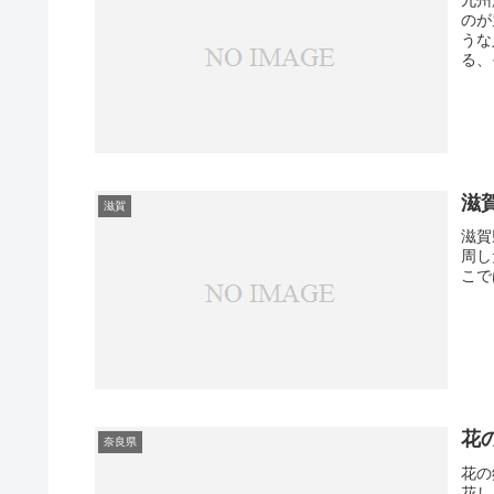
九州
のが
うな
る、
滋
滋賀
滋賀
周し
こで
花
奈良県
花の
花し