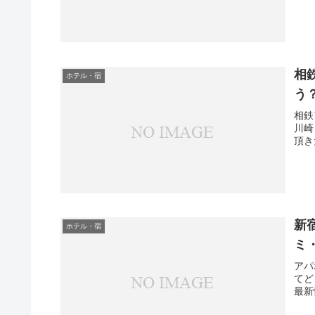
相
ホテル・宿
う
相鉄
川崎
頂き
新
ホテル・宿
ミ
アパ
てど
最新