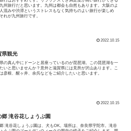
旅行はおすすめです。リラックスでき満足度が高い旅行ができる
九州旅行だと思います。九州は都会も自然もあります。大阪のよ
人混みや渋滞というストレスもなく気持ちのよい旅行が楽しめ
それが九州旅行です。
2022.10.15
賀県観光
県の真ん中にドーンと居座っているのが琵琶湖。この琵琶湖を一
たいと思いませんか？意外と滋賀県には見所が沢山あります。こ
は彦根、醒ヶ井、余呉などをご紹介したいと思います。
2022.10.15
の郷 滝谷花しょうぶ園
郷 滝谷花しょうぶ園は、犬もOK。場所は、奈良県宇陀市。滝谷
ょうぶ園のゴールデンウィークの園内の様子をご紹介します。園