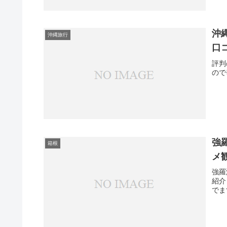
沖
沖縄旅行
口
評判
ので
強
箱根
メ
強羅
紹介
でま