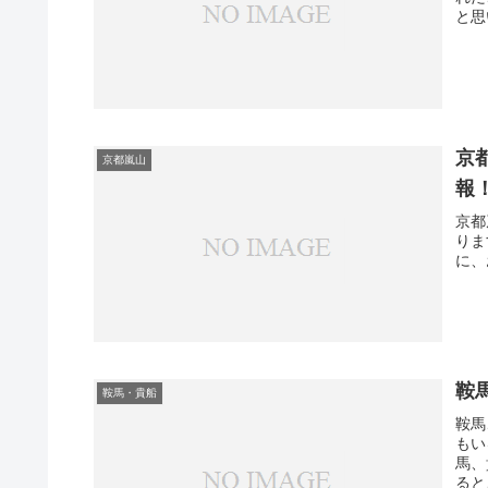
と思
京
京都嵐山
報
京都
りま
に、
鞍
鞍馬・貴船
鞍馬
もい
馬、
ると