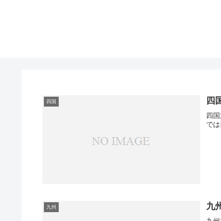
四
四国
四国
では
九
九州