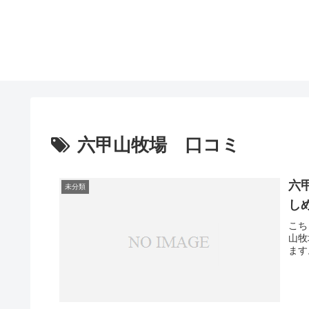
六甲山牧場 口コミ
六
未分類
し
こち
山牧
ます