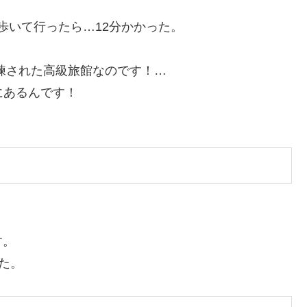
歩いて行ったら…12分かかった。
洗練された高級旅館なのです！…
にあるんです！
す。
た。