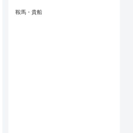
鞍馬・貴船