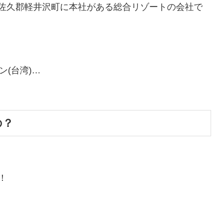
佐久郡軽井沢町に本社がある総合リゾートの会社で
ン(台湾)…
の？
！