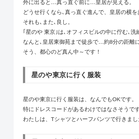
外に出ると…真っ直ぐ前に…皇居が見える。
どうせ行くなら､真っ直ぐ進んで、皇居の横を
それも､また､良し。
｢星のや 東京｣は､オフィスビルの中に佇む､
なんと､皇居東御苑まで徒歩で…約8分の距離
そう、都心のど真ん中～です！
星のや東京に行く服装
星のや東京に行く服装は、なんでもOKです。
特にドレスコードがあるわけではなさそうで
わたしは、Tシャツとハーフパンツで行きまし