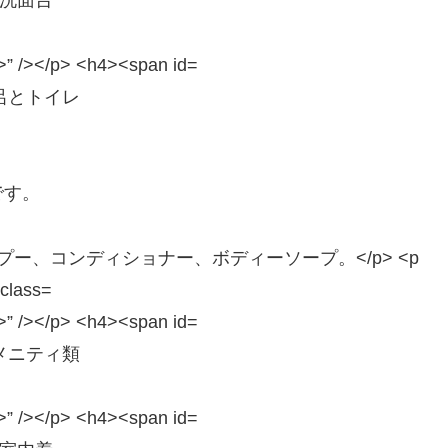
洗面台
呂とトイレ
です。
メニティ類