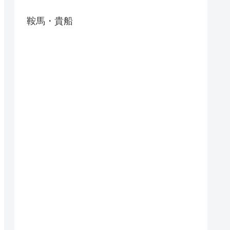
鞍馬・貴船