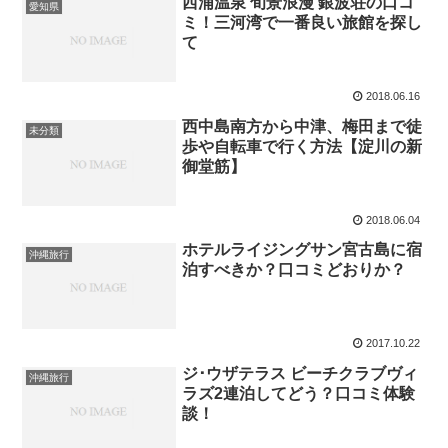
西浦温泉 旬景浪漫 銀波荘の口コ
愛知県
ミ！三河湾で一番良い旅館を探し
て
2018.06.16
西中島南方から中津、梅田まで徒
未分類
歩や自転車で行く方法【淀川の新
御堂筋】
2018.06.04
ホテルライジングサン宮古島に宿
沖縄旅行
泊すべきか？口コミどおりか？
2017.10.22
ジ･ウザテラス ビーチクラブヴィ
沖縄旅行
ラズ2連泊してどう？口コミ体験
談！