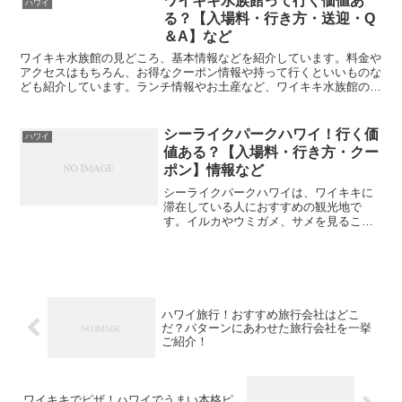
ワイキキ水族館って行く価値あ
ハワイ
意点などをご紹介します。
る？【入場料・行き方・送迎・Q
＆A】など
ワイキキ水族館の見どころ、基本情報などを紹介しています。料金や
アクセスはもちろん、お得なクーポン情報や持って行くといいものな
ども紹介しています。ランチ情報やお土産など、ワイキキ水族館の情
報をまるごと載せています。
シーライクパークハワイ！行く価
ハワイ
値ある？【入場料・行き方・クー
ポン】情報など
シーライクパークハワイは、ワイキキに
滞在している人におすすめの観光地で
す。イルカやウミガメ、サメを見ること
もできて大人も子供も楽しめます。料金
や基本情報、アクセスや送迎バスなど、
ためになる情報を書いていきます。
ハワイ旅行！おすすめ旅行会社はどこ
だ？パターンにあわせた旅行会社を一挙
ご紹介！
ワイキキでピザ！ハワイでうまい本格ピ