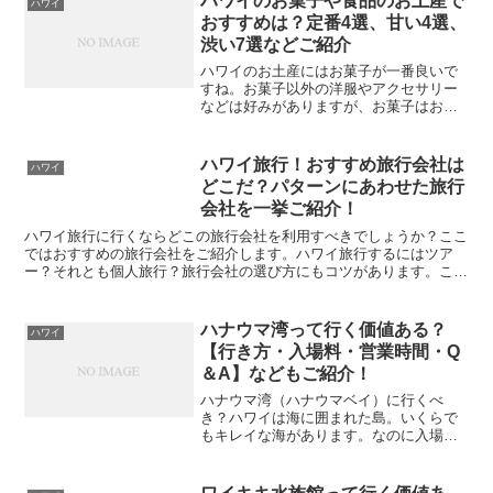
ハワイのお菓子や食品のお土産で
ハワイ
おすすめは？定番4選、甘い4選、
渋い7選などご紹介
ハワイのお土産にはお菓子が一番良いで
すね。お菓子以外の洋服やアクセサリー
などは好みがありますが、お菓子はお年
寄りから子供まで嫌いな人はいません。
その中でもせっかくなら喜ばれるお土産
を選んでみませんか？ここではハワイで
ハワイ旅行！おすすめ旅行会社は
ハワイ
選びたいお菓子のお土産の他にもおすす
どこだ？パターンにあわせた旅行
めの食品土産などご紹介していきます！
会社を一挙ご紹介！
ハワイ旅行に行くならどこの旅行会社を利用すべきでしょうか？ここ
ではおすすめの旅行会社をご紹介します。ハワイ旅行するにはツア
ー？それとも個人旅行？旅行会社の選び方にもコツがあります。ここ
では旅行会社によるメリットやデメリットなど知ることができます。
ハナウマ湾って行く価値ある？
ハワイ
【行き方・入場料・営業時間・Q
＆A】などもご紹介！
ハナウマ湾（ハナウマベイ）に行くべ
き？ハワイは海に囲まれた島。いくらで
もキレイな海があります。なのに入場料
を支払い行く必要はあるのでしょうか？
ここでは、ハナウマ湾の見どころや行き
方、営業時間、レンタルできるものや注